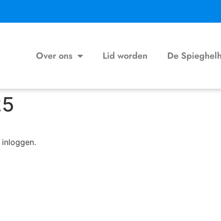
Over ons
Lid worden
De Spieghel
25
 inloggen.