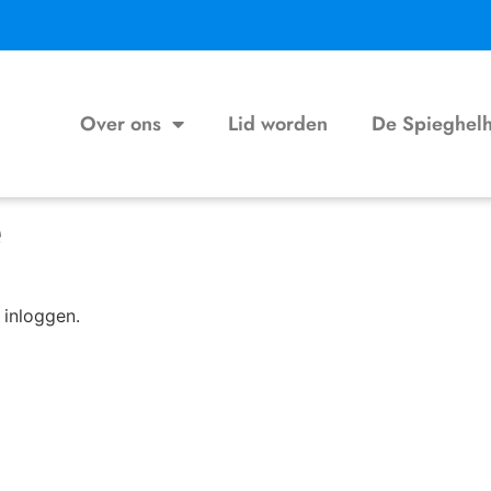
Over ons
Lid worden
De Spieghel
e
 inloggen.